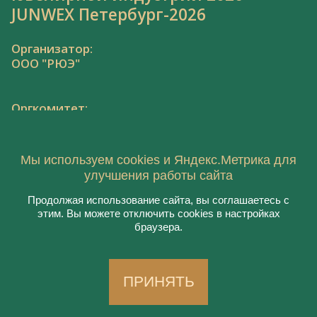
JUNWEX Петербург-2026
Организатор:
ООО "РЮЭ"
Оргкомитет:
Тел.: 8 800 550 41 34,
junwex@junwex.com
Мы используем cookies и Яндекс.Метрика для
улучшения работы сайта
Продолжая использование сайта, вы соглашаетесь с
этим. Вы можете отключить cookies в настройках
© 2021, ООО "РЮЭ"
браузера.
Пользовательское соглашение
Политика конфиденциальности
Создание сайта:
Aplex
, 2020
ПРИНЯТЬ
Работает на
DIGITAL.EXPO
| 18+