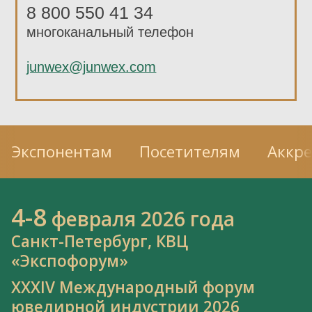
8 800 550 41 34
многоканальный телефон
junwex@junwex.com
Экспонентам
Посетителям
Аккр
4-8
февраля 2026 года
Санкт-Петербург, КВЦ
«Экспофорум»
XXXIV Международный форум
ювелирной индустрии 2026