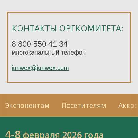
КОНТАКТЫ ОРГКОМИТЕТА:
8 800 550 41 34
многоканальный телефон
junwex@junwex.com
Экспонентам
Посетителям
Аккр
4-8
февраля 2026 года