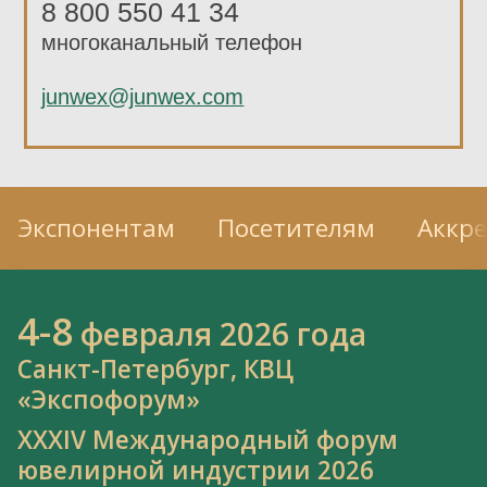
8 800 550 41 34
многоканальный телефон
junwex@junwex.com
Экспонентам
Посетителям
Аккр
4-8
февраля 2026 года
Санкт-Петербург, КВЦ
«Экспофорум»
XXXIV Международный форум
ювелирной индустрии 2026