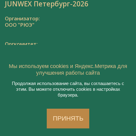
JUNWEX Петербург-2026
Организатор:
ООО "РЮЭ"
Оргкомитет:
Тел.: 8 800 550 41 34,
junwex@junwex.com
Мы используем cookies и Яндекс.Метрика для
улучшения работы сайта
Продолжая использование сайта, вы соглашаетесь с
этим. Вы можете отключить cookies в настройках
© 2021, ООО "РЮЭ"
браузера.
Пользовательское соглашение
Политика конфиденциальности
Создание сайта:
Aplex
, 2020
ПРИНЯТЬ
Работает на
DIGITAL.EXPO
| 18+