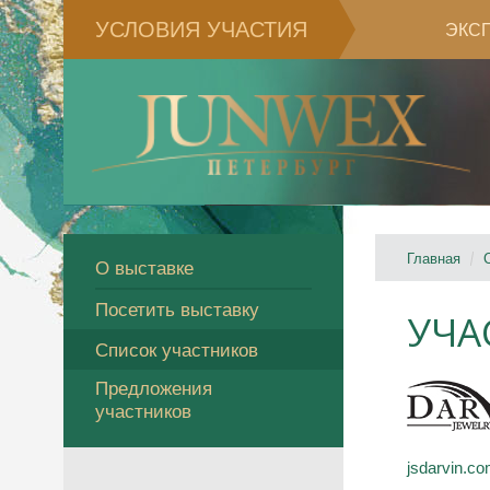
УСЛОВИЯ УЧАСТИЯ
ЭКС
Главная
О выставке
Посетить выставку
УЧА
Список участников
Предложения
участников
jsdarvin.c