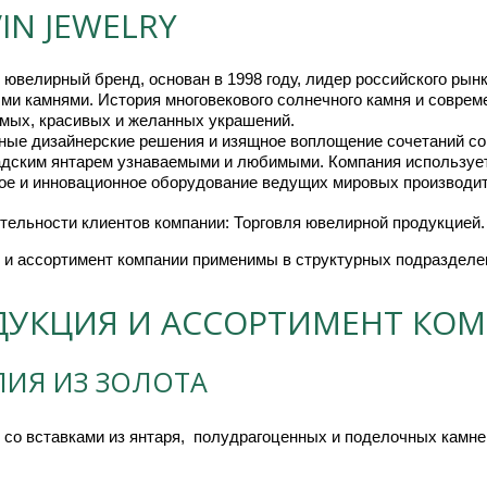
IN JEWELRY
ювелирный бренд, основан в 1998 году, лидер российского рын
ми камнями. История многовекового солнечного камня и соврем
мых, красивых и желанных украшений.
ные дизайнерские решения и изящное воплощение сочетаний с
адским янтарем узнаваемыми и любимыми. Компания использует
ое и инновационное оборудование ведущих мировых производи
тельности клиентов компании: Торговля ювелирной продукцией.
 и ассортимент компании применимы в структурных подразделен
ДУКЦИЯ И АССОРТИМЕНТ КО
ЛИЯ ИЗ ЗОЛОТА
 со вставками из янтаря,  полудрагоценных и поделочных камне