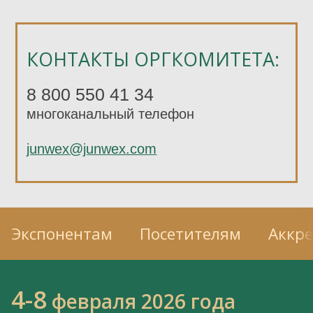
КОНТАКТЫ ОРГКОМИТЕТА:
8 800 550 41 34
многоканальный телефон
junwex@junwex.com
Экспонентам
Посетителям
Аккр
4-8
февраля 2026 года