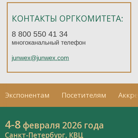
КОНТАКТЫ ОРГКОМИТЕТА:
8 800 550 41 34
многоканальный телефон
junwex@junwex.com
Экспонентам
Посетителям
Аккр
4-8
февраля 2026 года
Санкт-Петербург, КВЦ