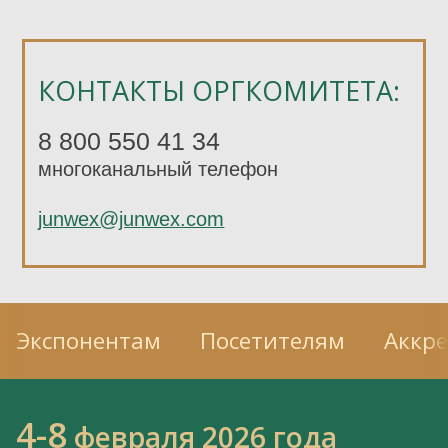
КОНТАКТЫ ОРГКОМИТЕТА:
8 800 550 41 34
многоканальный телефон
junwex@junwex.com
Экспонентам
Посетителям
Аккр
4-8
февраля 2026 года