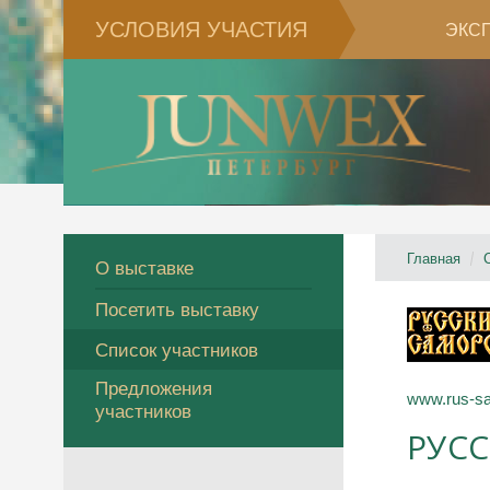
УСЛОВИЯ УЧАСТИЯ
ЭКС
Главная
О выставке
Посетить выставку
Список участников
Предложения
www.rus-sa
участников
РУС