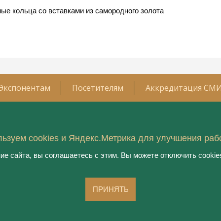
ые кольца со вставками из самородного золота
Экспонентам
Посетителям
Аккредитация СМ
ьзуем cookies и Яндекс.Метрика для улучшения раб
враля 2026 года
Организатор:
ООО "РЮЭ"
етербург, КВЦ «Экспофорум»
е сайта, вы соглашаетесь с этим. Вы можете отключить cookies
Международный форум ювелирной
Оргкомитет:
ии 2026
Тел.: 8 800 550 41 34,
junwex@junwex.com
Петербург-2026
ПРИНЯТЬ