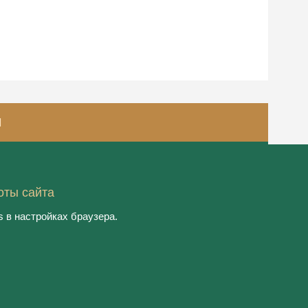
И
оты сайта
© 2021, ООО "РЮЭ"
 в настройках браузера.
Пользовательское соглашение
Политика конфиденциальности
Создание сайта:
Aplex
, 2020
Работает на
DIGITAL.EXPO
|
18+