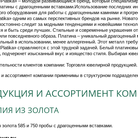
«Platika» – молодой развивающийся бренд, который специализи
платины с драгоценными вставками.Использование последних ин
ого оборудования для работы с драгоценными камнями и прогре
atika» одним из самых перспективных брендов на рынке. Новато
постоянно следит за модными тенденциями и новейшими технол
я и быть среди лучших. Стильные и современные украшения от "
или повседневного образа. Платина – уникальный драгоценный 
льный в использовании, менее аллергенный. Этот металл требу
«Platika» справляются с этой трудной задачей. Белый платино
 подчеркнет изысканный вкус и изящество стиля. Выбирая ювел
тельности клиентов компании: Торговля ювелирной продукцией.
 и ассортимент компании применимы в структурном подразделе
ДУКЦИЯ И АССОРТИМЕНТ КО
ЛИЯ ИЗ ЗОЛОТА
 золота 585 и 750 пробы с драгоценными вставками.