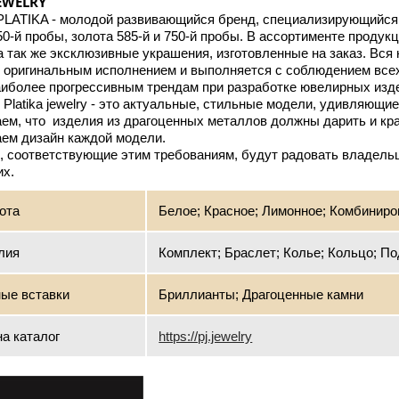
JEWELRY
PLATIKA - молодой развивающийся бренд, специализирующийся 
0-й пробы, золота 585-й и 750-й пробы. В ассортименте продукци
а так же эксклюзивные украшения, изготовленные на заказ. Вс
, оригинальным исполнением и выполняется с соблюдением всех
аиболее прогрессивным трендам при разработке ювелирных изде
Platika jewelry - это актуальные, стильные модели, удивляющ
м, что  изделия из драгоценных металлов должны дарить и кра
ем дизайн каждой модели.

 соответствующие этим требованиям, будут радовать владельце
х.
ота
Белое; Красное; Лимонное; Комбинир
лия
Комплект; Браслет; Колье; Кольцо; По
ые вставки
Бриллианты; Драгоценные камни
а каталог
https://pj.jewelry