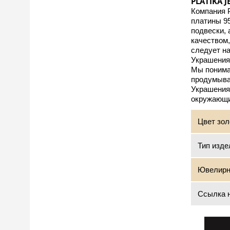
PLATIKA 
Компания 
платины 95
подвески, 
качеством
следует н
Украшения 
Мы понимае
продумыва
Украшения,
окружающи
Цвет зол
Тип изде
Ювелирн
Ссылка н