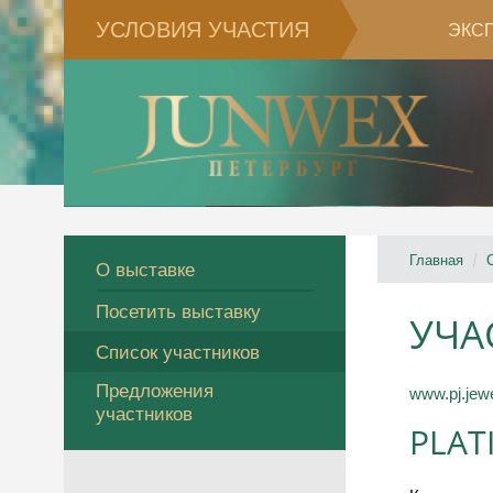
УСЛОВИЯ УЧАСТИЯ
ЭКС
Главная
О выставке
Посетить выставку
УЧА
Список участников
Предложения
www.pj.jew
участников
PLAT