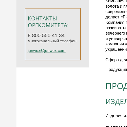
Компания 
золота и 
современн
делает «Pl
КОНТАКТЫ
Компания 
ОРГКОМИТЕТА:
развиватьс
вечернего 
8 800 550 41 34
и универса
многоканальный телефон
компании 
украшений,
junwex@junwex.com
Сфера дея
Продукция
ПРО
ИЗДЕ
Изделия из