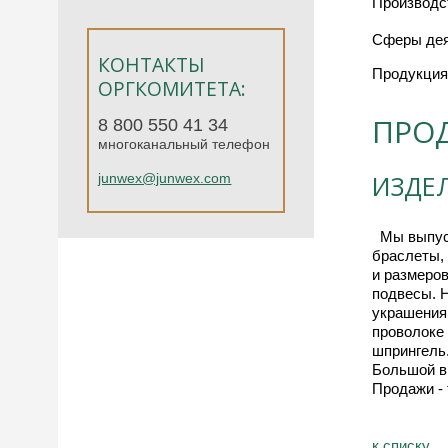
Производст
Сферы дея
КОНТАКТЫ
Продукция
ОРГКОМИТЕТА:
ПРО
8 800 550 41 34
многоканальный телефон
ИЗДЕ
junwex@junwex.com
  Мы выпускаем изделия   из серебра 925 пробы с янтарем  Наше направление- "  Геометрия". Серьги, кольца, кулоны, 
браслеты,
и размеров
подвесы. Н
украшения,
проволоке 
шпрингель.
Большой вы
Продажи -
к спиcку