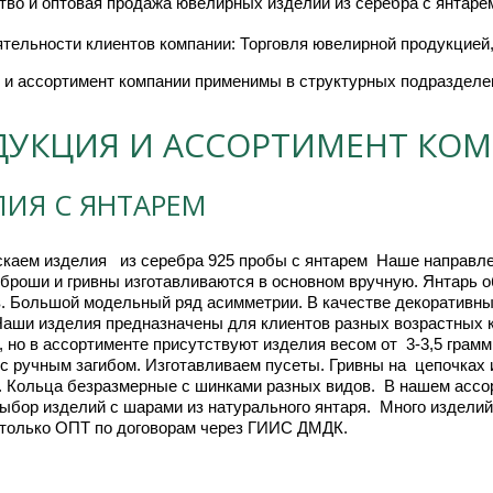
во и оптовая продажа ювелирных изделий из серебра с янтарем
тельности клиентов компании: Торговля ювелирной продукцией,
 и ассортимент компании применимы в структурных подразделе
ДУКЦИЯ И АССОРТИМЕНТ КО
ЛИЯ С ЯНТАРЕМ
 броши и гривны изготавливаются в основном вручную. Янтарь о
. Большой модельный ряд асимметрии. В качестве декоративных
аши изделия предназначены для клиентов разных возрастных ка
 но в ассортименте присутствуют изделия весом от  3-3,5 грамм.
с ручным загибом. Изготавливаем пусеты. Гривны на  цепочках и
 Кольца безразмерные с шинками разных видов.  В нашем ассорти
бор изделий с шарами из натурального янтаря.  Много изделий в 
 только ОПТ по договорам через ГИИС ДМДК.