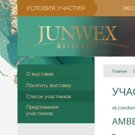
УСЛОВИЯ УЧАСТИЯ
ЭКС
Главная
О выставке
Посетить выставку
УЧА
Список участников
Предложения
vk.com/ke
участников
AMBE