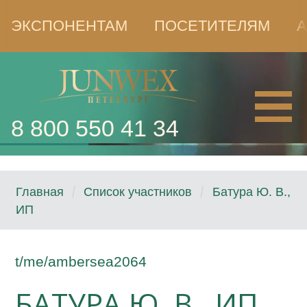
ЭКСПОНЕНТАМ
ПОСЕТИТЕЛЯМ
А
8 800 550 41 34
Главная
Список участников
Батура Ю. В.,
ИП
t/me/ambersea2064
БАТУРА Ю. В., ИП