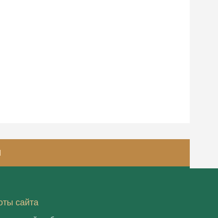
И
оты сайта
© 2021, ООО "РЮЭ"