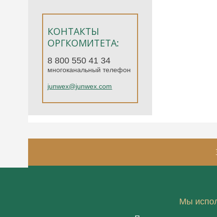
КОНТАКТЫ
ОРГКОМИТЕТА:
8 800 550 41 34
многоканальный телефон
junwex@junwex.com
4-8
Мы испол
фе
Санкт-П