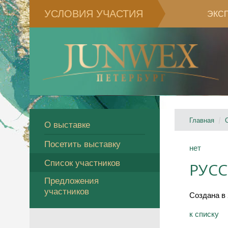
УСЛОВИЯ УЧАСТИЯ
ЭКС
Главная
О выставке
Посетить выставку
нет
Список участников
РУСС
Предложения
участников
Создана в 
к спиcку