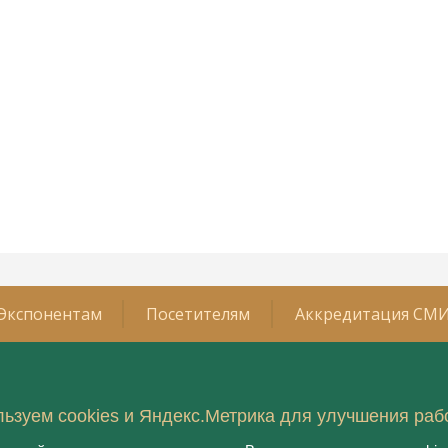
Экспонентам
Посетителям
Аккредитация СМ
ьзуем cookies и Яндекс.Метрика для улучшения раб
враля 2026 года
Организатор:
ООО "РЮЭ"
етербург, КВЦ «Экспофорум»